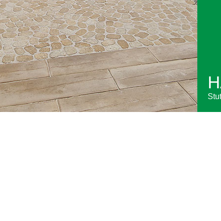
H
Stut